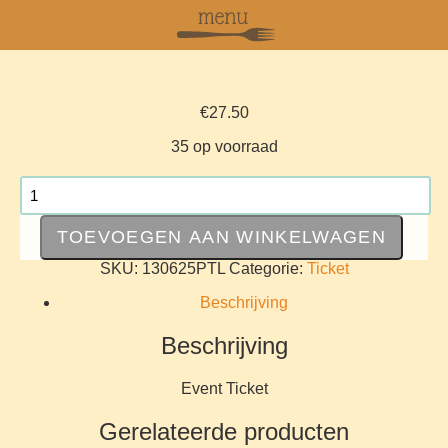
€
27.50
35 op voorraad
Ticket:
Lunch
in
TOEVOEGEN AAN WINKELWAGEN
de
Proeftuin
SKU:
130625PTL
Categorie:
Ticket
2025/06/13
aantal
Beschrijving
Beschrijving
Event Ticket
Gerelateerde producten