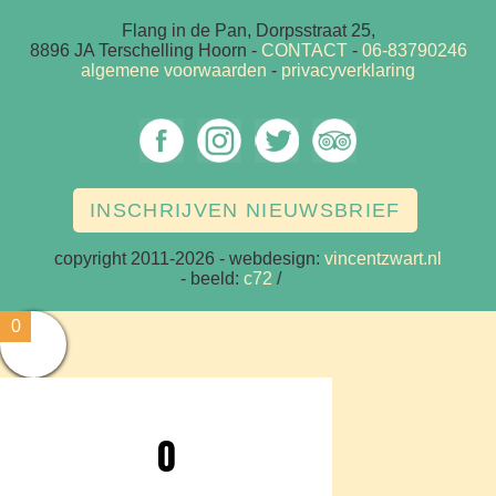
Flang in de Pan, Dorpsstraat 25,
8896 JA Terschelling Hoorn
-
CONTACT
-
06-83790246
algemene voorwaarden
-
privacyverklaring
INSCHRIJVEN NIEUWSBRIEF
copyright 2011-2026
- webdesign:
vincentzwart.nl
- beeld:
c72
/
vz
0
0