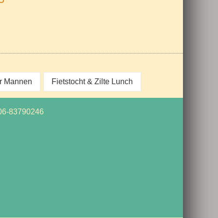
r Mannen
Fietstocht & Zilte Lunch
06-83790246
z