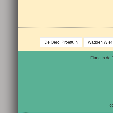
De Oerol Proeftuin
Wadden Wier 
Flang in de 
c