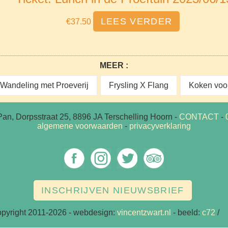
LEES VERDER
€
37.50
MEER :
Wandeling met Proeverij
Frysling X Flang
Koken voo
Pan, Dorpsstraat 25,
8896 JA Terschelling Hoorn
-
CONTACT
-
algemene voorwaarden
-
privacyverklaring
INSCHRIJVEN NIEUWSBRIEF
opyright 2011-2026
- webdesign:
vincentzwart.nl
- beeld:
c72
/
v