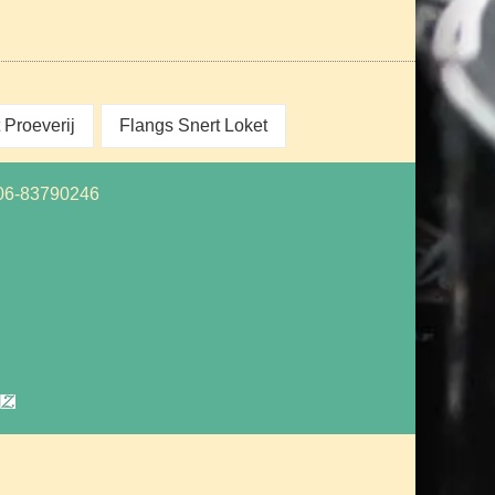
Proeverij
Flangs Snert Loket
06-83790246
z