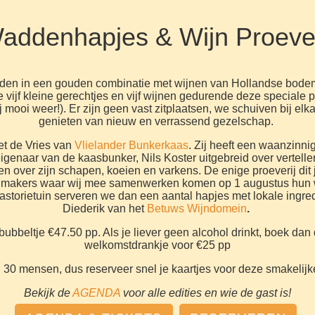
addenhapjes & Wijn Proever
dden in een gouden combinatie met wijnen van Hollandse bodem.
vijf kleine gerechtjes en vijf wijnen gedurende deze speciale pr
ij mooi weer!). Er zijn geen vast zitplaatsen, we schuiven bij el
genieten van nieuw en verrassend gezelschap.
et de Vries van
Vlielander Bunkerkaas
. Zij heeft een waanzinn
eigenaar van de kaasbunker, Nils Koster uitgebreid over vertel
len over zijn schapen, koeien en varkens. De enige proeverij dit j
makers waar wij mee samenwerken komen op 1 augustus hun wi
astorietuin serveren we dan een aantal hapjes met lokale ingre
Diederik van het
Betuws Wijndomein
.
ubbeltje €47.50 pp. Als je liever geen alcohol drinkt, boek dan 
welkomstdrankje voor €25 pp
l 30 mensen, dus reserveer snel je kaartjes voor deze smakelij
Bekijk de
AGENDA
voor alle edities en wie de gast is!