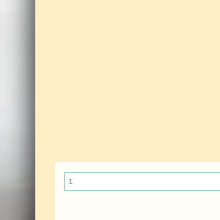
Ticket:
Zomer
BBQ
20
July
2025