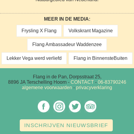
MEER IN DE MEDIA:
Frysling X Flang
Volkskrant Magazine
Flang Ambassadeur Waddenzee
Lekker Vega werd verliefd
Flang in BinnensteBuiten
Flang in de Pan, Dorpsstraat 25,
8896 JA Terschelling Hoorn
-
CONTACT
-
06-83790246
algemene voorwaarden
-
privacyverklaring
INSCHRIJVEN NIEUWSBRIEF