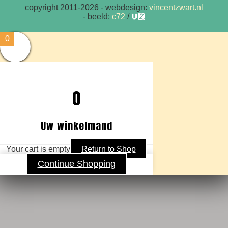
copyright 2011-2026
- webdesign:
vincentzwart.nl
- beeld:
c72
/
vz
0
0
Uw winkelmand
Your cart is empty
Return to Shop
Continue Shopping