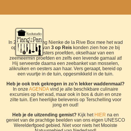
In 2021 nam Flang Nienke de la Rive Box mee het wad
op. Alle kijkers van
3 op Reis
konden zien hoe ze bij
laagwater oesters proefden, okselhaar van een
zeemeermin proefden en zelfs een levende garnaal at!
Hij serveerde daarna een zeebanket van mosselen,
alikruiken en oesters aan haar. Vers geraapt, bereid op
een vuurtje in de tuin, opgesmikkeld in de tuin.
Heb je ook trek gekregen in zo’n lekker waddenmaal?
In onze
AGENDA
vind je alle beschikbare culinaire
excursies op het wad, maar ook in bos & duin en onze
zilte tuin. Een heerlijke belevenis op Terschelling voor
jong en oud!
Heb je de uitzending gemist?
Kijk het
HIER
na en
geniet van de prachtige beelden van ons eigen UNESCO
Werelderfgoed gebied. Niet voor niets het Mooiste
Natuurgebied van Nederland!