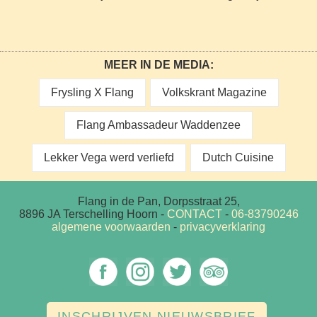
MEER IN DE MEDIA:
Frysling X Flang
Volkskrant Magazine
Flang Ambassadeur Waddenzee
Lekker Vega werd verliefd
Dutch Cuisine
Flang in de Pan, Dorpsstraat 25,
8896 JA Terschelling Hoorn
-
CONTACT
-
06-83790246
algemene voorwaarden
-
privacyverklaring
INSCHRIJVEN NIEUWSBRIEF