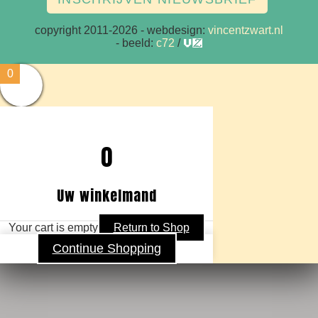
copyright 2011-2026
- webdesign:
vincentzwart.nl
- beeld:
c72
/
vz
0
0
Uw winkelmand
Your cart is empty
Return to Shop
Continue Shopping