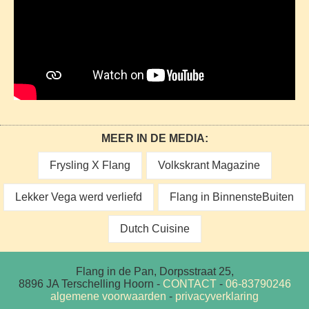
MEER IN DE MEDIA:
Frysling X Flang
Volkskrant Magazine
Lekker Vega werd verliefd
Flang in BinnensteBuiten
Dutch Cuisine
Flang in de Pan, Dorpsstraat 25,
8896 JA Terschelling Hoorn
-
CONTACT
-
06-83790246
algemene voorwaarden
-
privacyverklaring