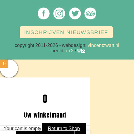
INSCHRIJVEN NIEUWSBRIEF
copyright 2011-2026
- webdesign:
vincentzwart.nl
- beeld:
c72
/
vz
0
0
Uw winkelmand
Your cart is empty
Return to Shop