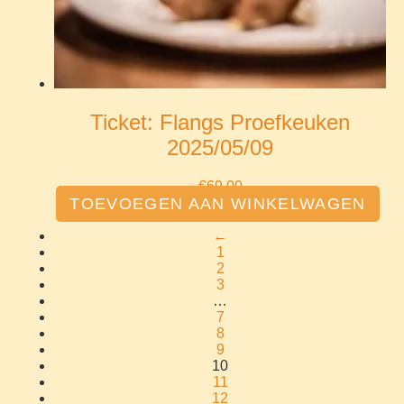
Ticket: Flangs Proefkeuken
2025/05/09
€
69.00
TOEVOEGEN AAN WINKELWAGEN
←
1
2
3
…
7
8
9
10
11
12