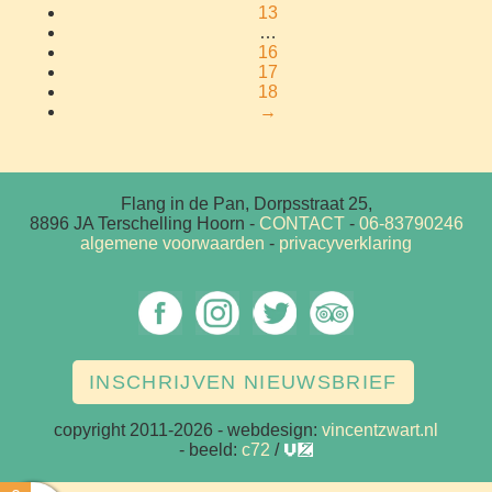
13
…
16
17
18
→
Flang in de Pan, Dorpsstraat 25,
8896 JA Terschelling Hoorn
-
CONTACT
-
06-83790246
algemene voorwaarden
-
privacyverklaring
INSCHRIJVEN NIEUWSBRIEF
copyright 2011-2026
- webdesign:
vincentzwart.nl
- beeld:
c72
/
vz