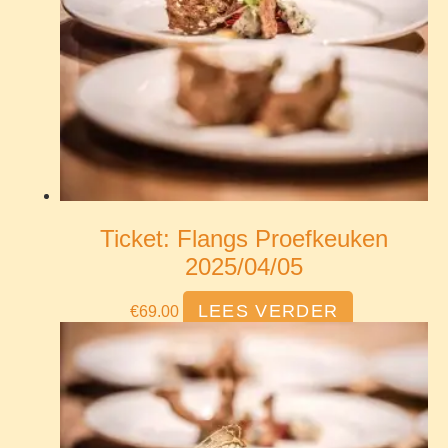
Ticket: Flangs Proefkeuken
2025/04/05
LEES VERDER
€
69.00