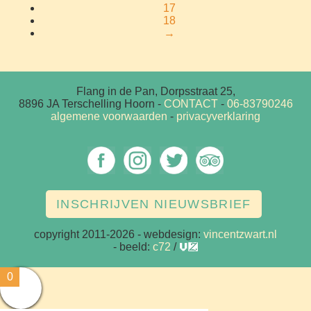
17
18
→
Flang in de Pan, Dorpsstraat 25,
8896 JA Terschelling Hoorn
-
CONTACT
-
06-83790246
algemene voorwaarden
-
privacyverklaring
INSCHRIJVEN NIEUWSBRIEF
copyright 2011-2026
- webdesign:
vincentzwart.nl
- beeld:
c72
/
vz
0