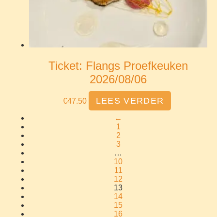
Ticket: Flangs Proefkeuken
2026/08/06
LEES VERDER
€
47.50
←
1
2
3
…
10
11
12
13
14
15
16