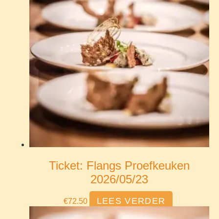
Ticket: Flangs Proefkeuken
2026/05/23
LEES VERDER
€
72.50