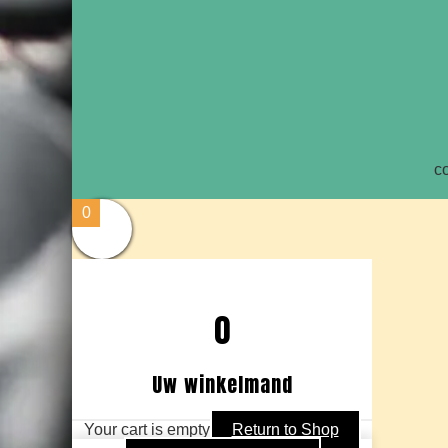
c
0
0
Uw winkelmand
Your cart is empty
Return to Shop