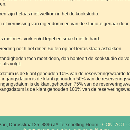
ren.
en zijn helaas niet welkom in het de kookstudio.
aan of vermissing van eigendommen van de studio-eigenaar door
es met mes, vork en/of lepel en smakt niet te hard.
bereiding noch het diner. Buiten op het terras staan asbakken.
 omstandigheden toch moet doen, dan hanteert de kookstudio de
 als volgt:
gsdatum is de klant gehouden 10% van de reserveringswaarde t
e ingangsdatum is de klant gehouden 50% van de reserveringsw
 ingangsdatum is de klant gehouden 75% van de reserveringswa
nvangsdatum is de klant gehouden 100% van de reserveringswaa
Pan, Dorpsstraat 25,
8896 JA Terschelling Hoorn
-
CONTACT
-
algemene voorwaarden
-
privacyverklaring