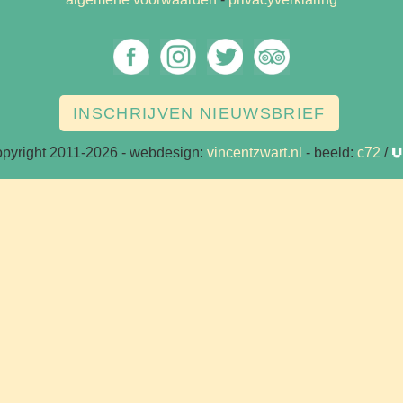
INSCHRIJVEN NIEUWSBRIEF
opyright 2011-2026
- webdesign:
vincentzwart.nl
- beeld:
c72
/
v